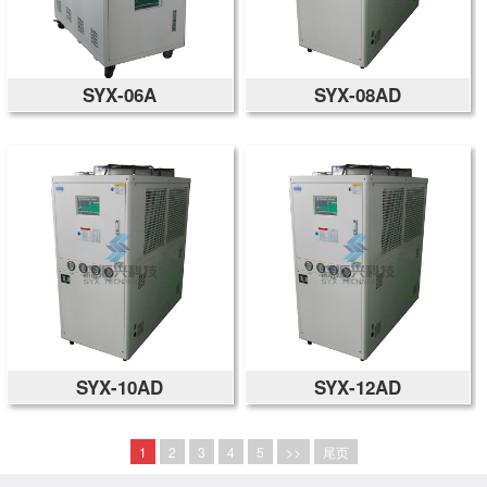
SYX-06A
SYX-08AD
SYX-10AD
SYX-12AD
1
2
3
4
5
>>
尾页