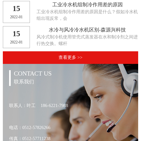
​工业冷水机组制冷作用差的原因
15
工业冷水机组制冷作用差的原因是什么？假如冷水机
2022-01
组出现反常，会
水冷与风冷冷水机区别-森源兴科技
15
风冷式制冷机使用管壳式蒸发器在水和制冷剂之间进
2022-01
行热交换。螺杆
查看更多 >>
CONTACT US
联系我们
联系人：叶工 186-6221-7988
电话：0512-57826266
传真：0512-57711238